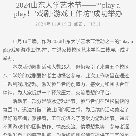
2024山东大学艺术节——“‘play a
play！’戏剧·游戏工作坊”成功举办
2024年11月19日
点击：[
131
]
11月14日晚，作为2024山东大学艺术节活动之一的“play a
play戏剧游戏工作坊”，在洪家楼校区艺术学院二楼展厅成功
举办。
本次活动限制活动人数
人，但仍吸引了
来自五个校区
25
八个学院的戏剧爱好者主动报名参与。此次工作坊旨在
通过
一系列戏剧游戏，激发参与者的创造力、感受力和团队合作
精神，为大家提供一个
释放压力
、交流思想的平台。
活动
第一部分是
破冰游戏环节。参与者们在轻松愉快的
氛围中，迅速打破了彼此间的陌生感，为后续的活动奠定了
良好的基础
；
紧接着，工作坊进入了感受力游戏环节
。
通过
不同
游戏中
的
团队协作
、情感交流
、情境想象等
，
参与者逐
渐激发自己的感官动能，
为后续的即兴创作提供了丰富的灵