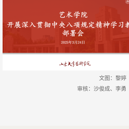
文图：黎婷
审核：沙俊成、李勇