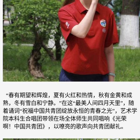
“春有期望和辉煌，夏有火红和热情，秋有金黄和成
熟，冬有雪白和宁静。”在这“最美人间四月天里”，随
着诵词“祝福中国共青团绽放永恒的青春之光”，艺术学
院本科生合唱团带领在场全体师生共同唱响《光荣
啊！中国共青团》，以嘹亮的歌声向共青团献礼。