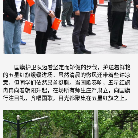
国旗护卫队迈着坚定而矫健的步伐，护送着鲜艳
的五星红旗缓缓进场。虽然清晨的微风还带着些许凉
意，但同学们依然昂首挺胸。当国歌奏响，五星红旗
冉冉向着朝阳升起，在场所有师生庄严肃立，向国旗
行注目礼，齐唱国歌，目光都聚集在五星红旗之上。