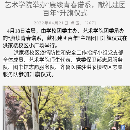
艺术学院举办“赓续青春谱系，献礼建团
百年”升旗仪式
2022年04月21日
点击：[
267
]
4月18日清晨，由学校团委主办、艺术学院团委承办
的“赓续青春谱系，献礼建团百年”主题团日升旗仪式在
洪家楼校区小广场举行。
洪家楼校区疫情防控和安全工作指挥小组党支部
全体成员、艺术学院师生代表、党委保卫部志愿服务
队、图书馆志愿服务队、齐鲁医院驻洪家楼校区志愿
参加升旗仪式。
服务队