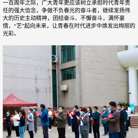
一百周年之际，广大青年更应该树立承担时代青年责
任的强大信念，争做不负春光的奋斗者，继续发扬伟
大的历史主动精神，团结奋斗、不懈奋斗，满怀豪
情，“艺”起向未来，让青春在时代进步中焕发出绚丽的
光彩。