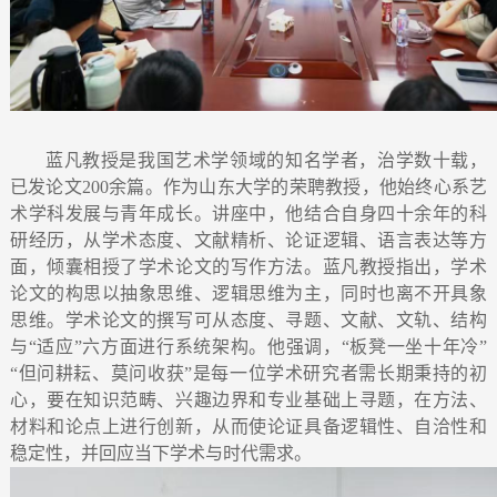
蓝凡教授是我国艺术学领域的知名学者，治学数十载，
已发论文200余篇。作为山东大学的荣聘教授，他始终心系艺
术学科发展与青年成长。讲座中，他结合自身四十余年的科
研经历，从学术态度、文献精析、论证逻辑、语言表达等方
面，倾囊相授了学术论文的写作方法。蓝凡教授指出，学术
论文的构思以抽象思维、逻辑思维为主，同时也离不开具象
思维。学术论文的撰写可从态度、寻题、文献、文轨、结构
与“适应”六方面进行系统架构。他强调，“板凳一坐十年冷”
“但问耕耘、莫问收获”是每一位学术研究者需长期秉持的初
心，要在知识范畴、兴趣边界和专业基础上寻题，在方法、
材料和论点上进行创新，从而使论证具备逻辑性、自洽性和
稳定性，并回应当下学术与时代需求。