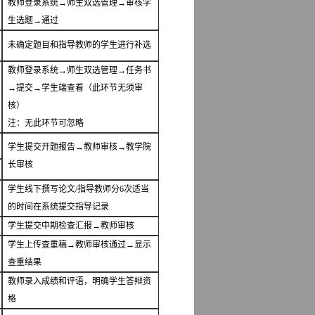
教师登录系统→师生双选管理→审核学
生选题→通过
未确定题目和指导教师的学生进行补选
教师登录系统→师生双选管理→任务书
→提交→学生端查看（此环节无须审
核）
注：无此环节可忽略
学生提交开题报告→教师审核→教学院
长审核
学生线下撰写论文
/
指导教师分
6
次适当
的时间在系统提交指导记录
学生提交中期检查汇报→教师审核
学生上传查重稿→教师审核通过→显示
查重结果
教师录入成绩和评语，明确学生答辩资
格