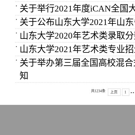
关于举行2021年度iCAN全
关于公布山东大学2021年山
山东大学2020年艺术类录取
山东大学2021年艺术类专业
关于举办第三届全国高校混合
知
..
共1234条
上页
1