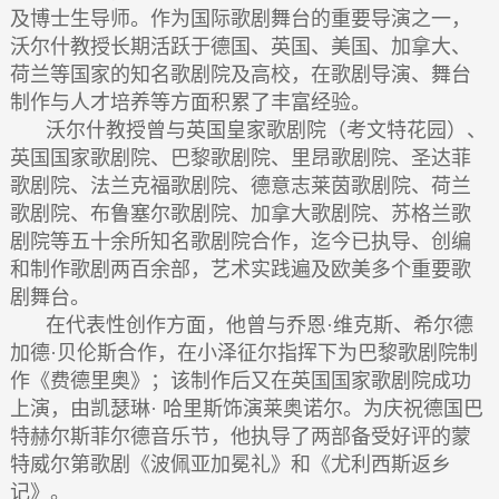
及博士生导师。作为国际歌剧舞台的重要导演之一，
沃尔什教授长期活跃于德国、英国、美国、加拿大、
荷兰等国家的知名歌剧院及高校，在歌剧导演、舞台
制作与人才培养等方面积累了丰富经验。
沃尔什教授曾与英国皇家歌剧院（考文特花园）、
英国国家歌剧院、巴黎歌剧院、里昂歌剧院、圣达菲
歌剧院、法兰克福歌剧院、德意志莱茵歌剧院、荷兰
歌剧院、布鲁塞尔歌剧院、加拿大歌剧院、苏格兰歌
剧院等五十余所知名歌剧院合作，迄今已执导、创编
和制作歌剧两百余部，艺术实践遍及欧美多个重要歌
剧舞台。
在代表性创作方面，他曾与乔恩·维克斯、希尔德
加德·贝伦斯合作，在小泽征尔指挥下为巴黎歌剧院制
作《费德里奥》；该制作后又在英国国家歌剧院成功
上演，由凯瑟琳· 哈里斯饰演莱奥诺尔。为庆祝德国巴
特赫尔斯菲尔德音乐节，他执导了两部备受好评的蒙
特威尔第歌剧《波佩亚加冕礼》和《尤利西斯返乡
记》。