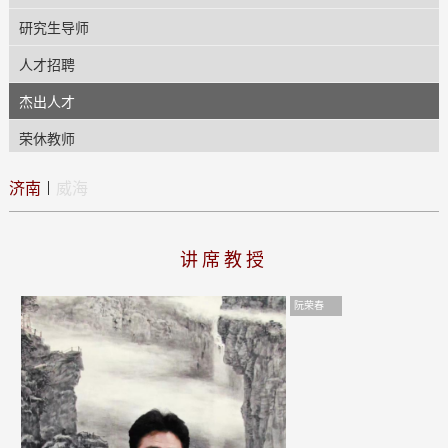
研究生导师
人才招聘
杰出人才
荣休教师
|
济南
威海
讲席教授
阮荣春