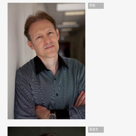
罗航
蔡金冬