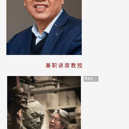
兼职讲席教授
曹春生