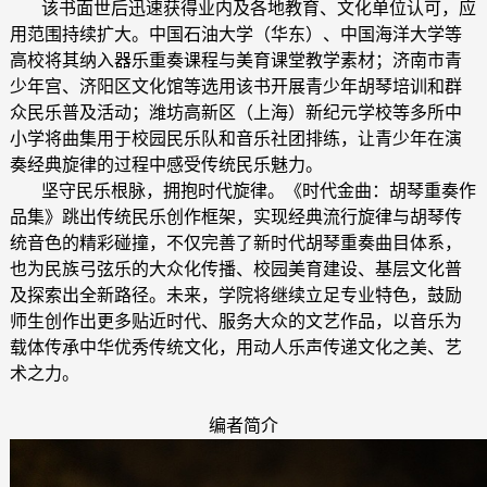
该书面世后迅速获得业内及各地教育、文化单位认可，应
用范围持续扩大。中国石油大学（华东）、中国海洋大学等
高校将其纳入器乐重奏课程与美育课堂教学素材；济南市青
少年宫、济阳区文化馆等选用该书开展青少年胡琴培训和群
众民乐普及活动；潍坊高新区（上海）新纪元学校等多所中
小学将曲集用于校园民乐队和音乐社团排练，让青少年在演
奏经典旋律的过程中感受传统民乐魅力。
坚守民乐根脉，拥抱时代旋律。《时代金曲：胡琴重奏作
品集》跳出传统民乐创作框架，实现经典流行旋律与胡琴传
统音色的精彩碰撞，不仅完善了新时代胡琴重奏曲目体系，
也为民族弓弦乐的大众化传播、校园美育建设、基层文化普
及探索出全新路径。未来，学院将继续立足专业特色，鼓励
师生创作出更多贴近时代、服务大众的文艺作品，以音乐为
载体传承中华优秀传统文化，用动人乐声传递文化之美、艺
术之力。
编者简介