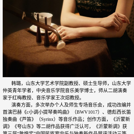
韩璐，山东大学艺术学院副教授、硕士生导师，山东大学
仲英青年学者，中央音乐学院音乐美学博士，师从二胡演奏
家于红梅教授、音乐学家王次炤教授。
演奏方面，多次举办个人及师生专场音乐会，成功改编并
首演巴赫《c小调小提琴奏鸣曲》（BWV1017）、德彪西长笛
独奏曲《芦笛》（Syrinx）等音乐作品；创作方面，《沂蒙新
调》《夸山东》等二胡作品获得广泛认可，《沂蒙新调》获
第三届“敦煌奖”中国民族室内乐与独奏新作品展评活动三等