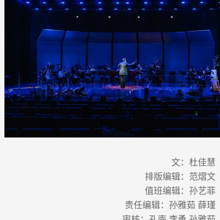
文：杜佳慧
排版编辑：范熠文
值班编辑：孙艺菲
责任编辑：孙雅茹 薛瑾
审核：孔南 李勇 孙雅茹