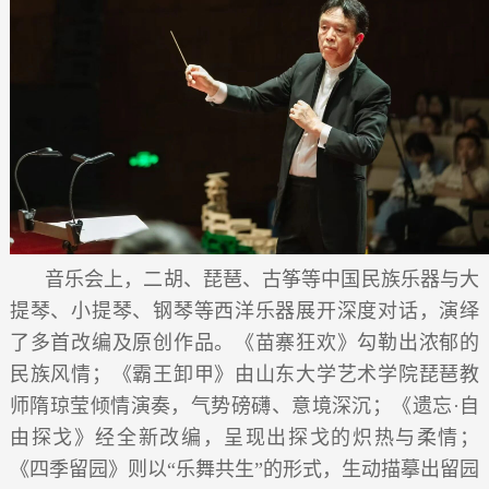
音乐会上，二胡、琵琶、古筝等中国民族乐器与大
提琴、小提琴、钢琴等西洋乐器展开深度对话，演绎
了多首改编及原创作品。《苗寨狂欢》勾勒出浓郁的
民族风情；《霸王卸甲》由山东大学艺术学院琵琶教
师隋琼莹倾情演奏，气势磅礴、意境深沉；《遗忘·自
由探戈》经全新改编，呈现出探戈的炽热与柔情；
《四季留园》则以“乐舞共生”的形式，生动描摹出留园