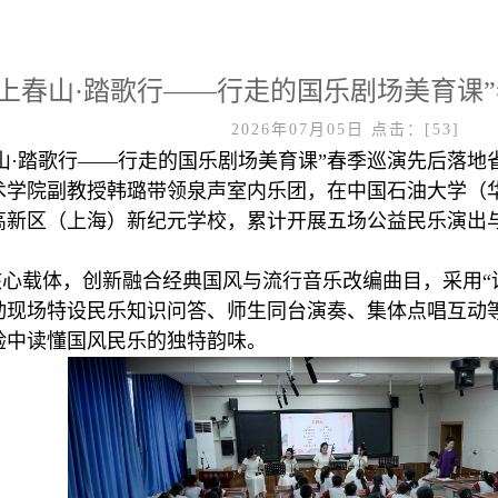
“上春山·踏歌行——行走的国乐剧场美育课
2026年07月05日
点击：[
53
]
“上春山·踏歌行——行走的国乐剧场美育课”春季巡演先后
术学院副教授韩璐带领泉声室内乐团，在中国石油大学（
高新区（上海）新纪元学校，累计开展五场公益民乐演出
心载体，创新融合经典国风与流行音乐改编曲目，采用“
动现场特设民乐知识问答、师生同台演奏、集体点唱互动
验中读懂国风民乐的独特韵味。