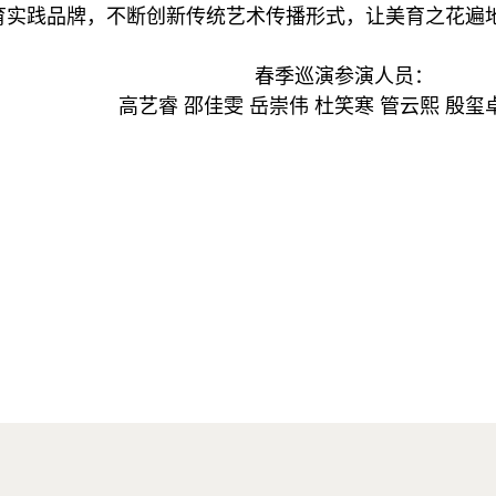
育实践品牌，不断创新传统艺术传播形式，让美育之花遍
春季巡演参演人员：
高艺睿
邵佳雯
岳崇伟
杜笑寒
管云熙
殷玺