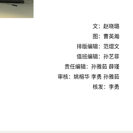
文：赵晓璐
图：曹英瀚
排版编辑：范熠文
值班编辑：孙艺菲
责任编辑：孙雅茹 薛瑾
审核：姚榕华 李勇 孙雅茹
核发：李勇