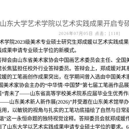
山东大学艺术学院以艺术实践成果开启专
2026年07月05日
点击：[
118
]
学艺术学院2023级美术专业硕士研究生郑成媛以艺术实践
践成果申请专业硕士学位的新模式。
答辩会由山东省美术家协会中国画艺术委员会主任、全国
馆长焦猛担任校外行业答辩委员。答辩会上，郑成媛对其
媛的工笔画创作成果突出，在学期间曾入选由中国美术家协
国美术家协会主办的“中华情·中国梦”第七届工笔画作品
“青未了——山东省高等学校美术院系应届毕业生优秀作品
——山东美术新人新作展(2026)”并受邀在山东美术馆举
运用，以敏锐的视角与扎实的工笔功底描绘了自然与日常
和谐”这一永恒命题的独特视觉诠释。答辩委员会就郑成媛
了山东大学以艺术实践成果申请专业硕士学位的要求。6月