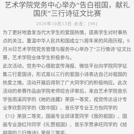
艺术学院党务中心举办“告白祖国，献礼
国庆”三行诗征文比赛
2020年10月13日
点击：[
96
]
为了更好地激发当代大学生的爱国热情，提高学生对时事热
点的关注，重温中华人民共和国成立71周年来的风雨历程，9
月30日艺术学院党务管理与服务中心举办了“三行情诗”征文比
赛，艺术学院全体学生积极参与。
此次活动，党务中心借助宣传海报、微信平台向学院同学征
集三行爱国诗，形式是以三行的爱国小诗表达自己对祖国的
热爱之情。活动开展后得到了广大同学们的积极响应。此次
活动的参赛作品由学院老师综合评审后，来自艺术学院音乐
学张雨溪同学的《她的迷藏》荣获一等奖，视觉传达设计专
业李欣影同学的《致中国》、音乐学专业王方怡同学的
《71》荣获二等奖，国画专业邱译萱同学《我的祖国》、国
画专业游红玲同学《礼赞祖国》、音乐学贾承旺同学的《给
祖国的三行情诗》荣获三等奖。