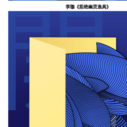
李璇《拒绝幽灵渔具》