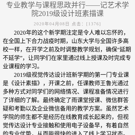
专业教学与课程思政并行——记艺术学
院2019级设计班素描课
2020年04月08日
点击：[
1376
]
2020
年
的
这个
新
学期注定是令人难以忘怀的，
在
全国上下合力战疫
时
期，山东大学与全国许多高
校一样，在开学之前及时调整教学规划，确保
“延期
不延学”，让同学们在家里通过线上
授课
及时
完成
专
业
课程
的
学习
。
2019级视觉传达设计班新学期的第一门专业课
是《
设计
素描》，开课之前，
任课教师
王鲁光通过
多种方式对同学们的网络情况、课程准备情况进行
了详细的了解。最终确定了雨课堂授课、微信群答
疑和考勤以及企业微信备用的
教学
方案。虽然
艺术
学院的
师生都不是经历在线教育成长起来的，但视
觉传达设计专业接触和使用电子设备早，有着自然
的专业优势，从而
能
很快
的
进入
了线上学习
状态。