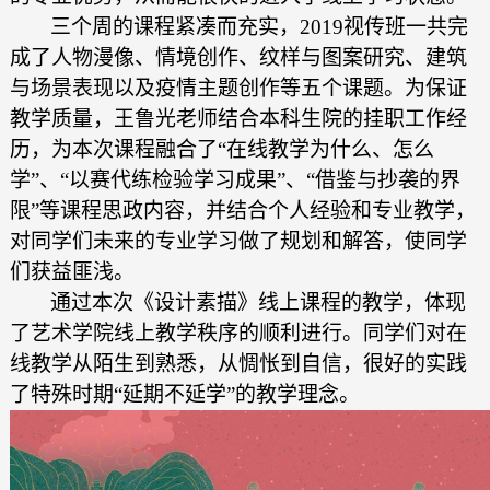
三个周的课程紧凑而充实，
2019视传
班
一共完
成了人物漫像、情境创作、纹样与图案研究、建筑
与场景表现以及疫情主题创作等五个课题。
为保证
教学质量，
王鲁光
老师
结合
本科生院的挂职
工作经
历，
为本次课程
融合了
“在线教学为什么、怎么
学”、“以赛代练检验学习成果”、“借鉴与抄袭的界
限”等课程思政内容，
并
结合个人经验和专业教学，
对同学们未来的专业学习做了规划和解答，使同学
们获益匪浅。
通过
本次
《设计素描》线上课程的教学，
体现
了
艺术学院线上教学秩序的顺利进行。
同学们
对在
线
教学从陌生到
熟悉
，
从
惆怅到自信，很好的实践
了特殊时期
“
延期
不
延学
”的教学
理念
。