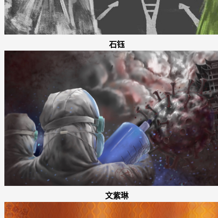
石钰
文紫琳