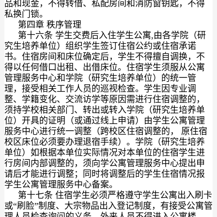
品和现金，不得转借、私配房间和消防窗钥匙，不得
私换门锁。
第四章 秩序管理
第十六条 学生交费后入住学生公寓,由各学院（研
究生培养单位）组织学生签订住宿公约或住宿承诺
书。住宿房间和床位确定后，学生不得擅自调换，不
得以任何借口出租、出借床位。住宿学生须服从公寓
管理服务中心和学院（研究生培养单位）的统一管
理，接受相关工作人员的巡视检查。学生因专业调
整、学籍变化、交流访学等原因需进行住宿调整的，
须持学校相关部门、转出或转入学院（研究生培养单
位）开具的证明（或通过线上申请）由学生公寓管理
服务中心进行统一调整（跨校区住宿调整的， 原住宿
校区床位必须要办理退宿手续）。学院（研究生培养
单位）如根据本单位实际情况对本单位的住宿学生进
行房间内部调整的，须向学公寓管理服务中心提出申
请后才能进行调整；同时将调整后的学生住宿情况报
学生公寓管理服务中心备案。
第十七条 住宿学生必须严格遵守学生公寓出入刷卡
或“刷脸”制度、大宗物品出入登记制度，有接受公寓管
理人员检查询问的义务。外来人员不得进入公寓楼，