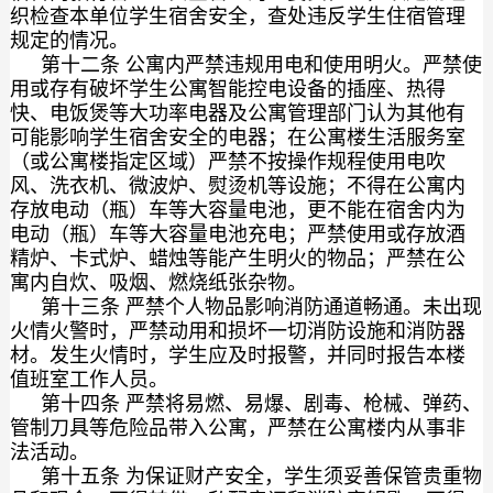
织检查本单位学生宿舍安全，查处违反学生住宿管理
规定的情况。
第十二条 公寓内严禁违规用电和使用明火。严禁使
用或存有破坏学生公寓智能控电设备的插座、热得
快、电饭煲等大功率电器及公寓管理部门认为其他有
可能影响学生宿舍安全的电器；在公寓楼生活服务室
（或公寓楼指定区域）严禁不按操作规程使用电吹
风、洗衣机、微波炉、熨烫机等设施；不得在公寓内
存放电动（瓶）车等大容量电池，更不能在宿舍内为
电动（瓶）车等大容量电池充电；严禁使用或存放酒
精炉、卡式炉、蜡烛等能产生明火的物品；严禁在公
寓内自炊、吸烟、燃烧纸张杂物。
第十三条 严禁个人物品影响消防通道畅通。未出现
火情火警时，严禁动用和损坏一切消防设施和消防器
材。发生火情时，学生应及时报警，并同时报告本楼
值班室工作人员。
第十四条 严禁将易燃、易爆、剧毒、枪械、弹药、
管制刀具等危险品带入公寓，严禁在公寓楼内从事非
法活动。
第十五条 为保证财产安全，学生须妥善保管贵重物