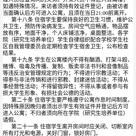
如遇特殊情况，来访者须持有效证件登记，由被访者
当面确认后方可进入公寓，且须在当日21:00前离开。
第十八条 住宿学生要保持良好的卫生习惯，维护公
共卫生，预防传染病发生。房间空气应畅通，物品摆
放有序，地面干净，个人床铺洁净，桌面整洁。各学
院（研究生培养单位）学生自律组织配合学校学生社
区自我管理委员会定期检查学生宿舍卫生，公布检查
结果。
第十九条 学生在公寓楼内不得有酗酒、打架斗殴、
赌博、吸毒及传播、复制、贩卖非法书刊和音像制品
等违反治安管理规定的行为；不得进行宗教活动；不
得参与非法传销和进行邪教、封建迷信活动；不得从
事经营性活动；不得留宿异性；不得从事或者参与有
损大学生形象、有损社会公德的活动。
第二十条 住宿学生要严格遵守公寓作息时间制度。
因特殊原因晚归者须出示学生有效证件并登记后方可
进入公寓；不归者须向所在学院（研究生培养单位）
请假。
第二十一条 住宿学生离开房间时应关闭、切断室内
所有灯光和电源，关好门窗，锁好房门。