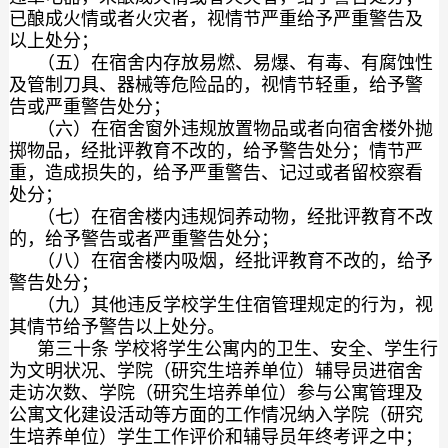
已酿成火情或者火灾者，视情节严重给予严重警告及
以上处分；
（五）在宿舍内存放易燃、易爆、有毒、有腐蚀性
及管制刀具、器械等危险品的，视情节轻重，给予警
告或严重警告处分；
（六）在宿舍窗外违规放置物品或者向宿舍楼外抛
掷物品，经批评教育不改的，给予警告处分；情节严
重，造成损失的，给予严重警告、记过或者留校察看
处分；
（七）在宿舍楼内违规饲养动物，经批评教育不改
的，给予警告或者严重警告处分；
（八）在宿舍楼内吸烟，经批评教育不改的，给予
警告处分；
（九）其他违反学校学生住宿管理规定的行为，视
其情节给予警告以上处分。
第三十条 学校将学生公寓内的卫生、安全、学生行
为文明状况、学院（研究生培养单位）辅导员进宿舍
走访次数、学院（研究生培养单位）参与公寓管理及
公寓文化建设活动等方面的工作情况纳入学院（研究
生培养单位）学生工作评价和辅导员年终考评之中；