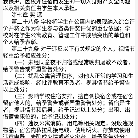
我保护。因校外住宿而发生的一切人身财产安全问题
以及相关责任由学生本人承担。
第七章 奖 惩
第二十八条 学校将学生在公寓内的表现纳入综合评
价并将之作为学生参与各类评奖评优的重要依据；学
校对在学生公寓教育、管理工作中成绩突出的单位和
个人给予表彰。
第二十九条 对于违反以下有关规定的个人，视情节
轻重给予相应处分：
（一）未经同意夜不归宿或经常晚归屡教不改者，
给予警告或严重警告处分；
（二）扰乱公寓管理秩序，对他人正常的学习和生
活造成影响，经批评教育不改者，视其情节给予警告
以上处分；
（三）影响学校住宿安排，擅自调换宿舍或在宿舍
留宿他人的，给予警告或者严重警告处分；留宿异性
者，视其情节和后果，给予记过以上处分；出租、出
借宿舍床位的，给予记过处分；
（四）违反公寓消防、用电等相关规定，没收违规
物品；宿舍内私拉乱接电线、使用明火、存放或使用
违章电器，未酿成火情或者火灾者，给予警告处分；