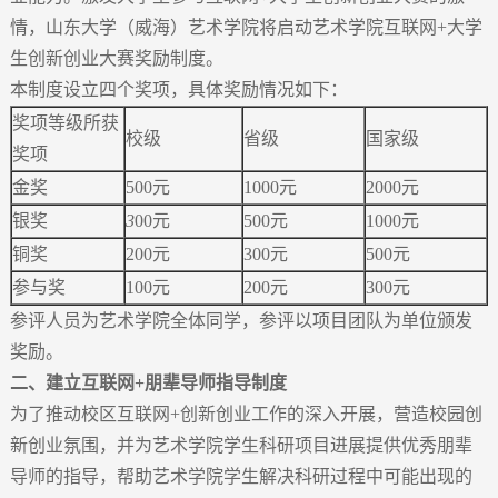
情，山东大学（威海）艺术学院将启动艺术学院互联网+大学
生创新创业大赛奖励制度。
本制度设立四个奖项，具体奖励情况如下：
奖项等级所获
校级
省级
国家级
奖项
金奖
500元
1000元
2000元
银奖
3
00元
500元
1000元
铜奖
200元
300元
500元
参与奖
100元
200元
300元
参评人员为艺术学院全体同学，参评以项目团队为单位颁发
奖励。
二
、
建立互联网
+
朋辈导师指导制度
为了推动校区互联网+创新创业工作的深入开展，营造校园创
新创业氛围，并为艺术学院学生科研项目进展提供优秀朋辈
导师的指导，帮助艺术学院学生解决科研过程中可能出现的