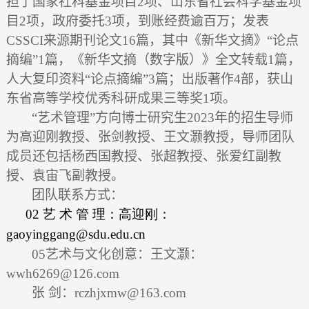
担了国家社科基金项目
2
项、山东省社会科学基金项
目
2
项，政府委托
3
项，到账经费逾百万；发表
CSSCI
来源期刊论文
16
篇，其中《新华文摘》“论点
摘编”
1
篇，《新华文摘（数字版）》全文转载
1
篇，
人大复印资料“论点摘编”
3
篇；出版著作
4
部，获山
东省
高等学校
优秀科研成果三等奖
1
项。
“艺术管理”方向博士研究生
2023
年的招生导师
为高迎刚教授、张剑教授、王文灏教授，导师团队
成员还包括杨西国教授、张超教授、张爱红副教
授、袁宙飞副教授。
团队联系方式：
02
艺
术
管
理：高迎刚：
gaoyinggang@sdu.edu.cn
05
艺术与文化创意：王文灏：
wwh6269@126.com
张
剑：
rczhjxmw@163.com