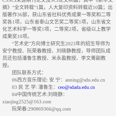
CSSCI
来源期刊论文及
SCI
论文
46
篇，其中《新华文
摘》“全文转载”
1
篇，人大复印资料转载近
10
篇；出
版著作
36
部，获山东省社科优秀成果一等奖和二等
奖各
1
项，山东省泰山文艺奖二等奖
1
项，山东省文
化艺术科学一等奖
1
项，二等奖
2
项，省级以上教学
成果奖
10
项。
“艺术史”方向博士研究生
2023
年的招生导师为
安宁教授、阮荣春教授、刘晓静教授，导师团队成
员还包括潘鲁生教授、米永盈教授、李文菁副教
授。
团队联系方式：
06
西方音乐理论
:
安 宁：
anning@sdu.edu.cn
03
民
艺
学
:
潘鲁生：
ceo@sdada.edu.cn
04
中国传统艺术
:
刘晓静：
xiaojing2525@163.com
阮荣春
:290869366@qq.com