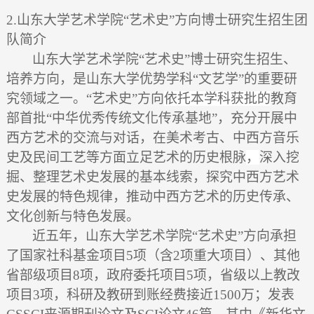
2.
山东大学艺术学院
“
艺术史
”
方向博士研究生招生团
队简介
山东大学艺术学院“艺术史”博士研究生招生、
培养方向，是山东大学优势学科“文艺学”的重要研
究领域之一。“艺术史”方向
依托本学科获批的
教育
部首批
“
中华优秀传统文化传承基地
”
，
充分开展中
西方艺术的交流与对话，在美术考古、中西方音乐
史及民间工艺等方面立足艺术的历史根脉
，
深入挖
掘、整理艺术史发展的基本线索，探究中西方艺术
史发展的特色规律，
推动中
西方艺术的历史
传承、
文化
创新
与特色发展
。
近五年，山东大学艺术学院“艺术史”方向承担
了国家社科基金项目
5
项（含
2
项重大项目）、其他
省部级项目
8
项，政府委托项目
5
项，省级以上教改
项目
3
项，科研及教研到账经费接近
1500
万；发表