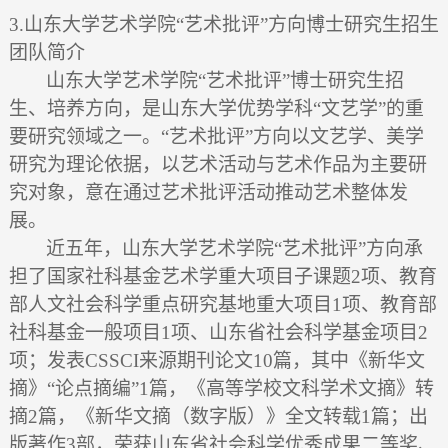
3.
山东大学艺术学院
“
艺术批评
”
方向博士研究生招生
团队简介
山东大学艺术学院“艺术批评”博士研究生招
生、培养方向，是山东大学优势学科“文艺学”的重
要研究领域之一。“艺术批评”方向以文艺学、美学
研究为理论依据，以艺术活动与艺术作品为主要研
究对象，意在通过艺术批评活动推动艺术整体发
展。
近五年，山东大学艺术学院“艺术批评”方向承
担了国家社科基金艺术学重大项目子课题
2
项、教育
部人文社会科学重点研究基地重大项目
1
项、教育部
社科基金一般项目
1
项、山东省社会科学基金项目
2
项；发表
CSSCI
来源期刊论文
10
篇，其中《新华文
摘》“论点摘编”
1
篇，《高等学校文科学术文摘》转
摘
2
篇，《新华文摘（数字版）》全文转载
1
篇；出
版著作
3
部，荣获山东省社会科学优秀成果二等奖、