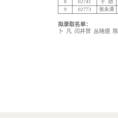
8
02741
于
劼
9
02773
张永清
拟录取名单：
卜
凡
闫井贺
丛晓煜