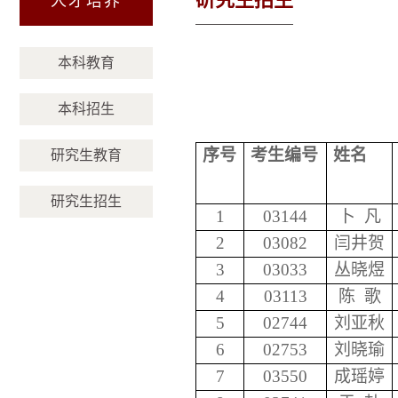
人才培养
本科教育
本科招生
序号
考生编号
姓名
研究生教育
研究生招生
1
03144
卜
凡
2
03082
闫井贺
3
03033
丛晓煜
4
03113
陈
歌
5
02744
刘亚秋
6
02753
刘晓瑜
7
03550
成瑶婷