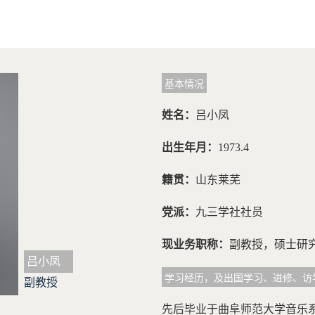
基本情况
姓名：
吕小凤
出生年月：
1973.4
籍贯：
山东莱芜
党派：
九三学社社员
现业务职称：
副教授，硕士研
吕小凤
学习经历，及出国学习、进修、访
副教授
先后毕业于曲阜师范大学音乐系