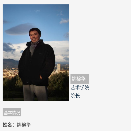
姚榕华
艺术学院
院长
基本情况
姓名：
姚榕华