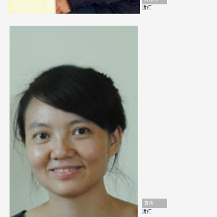
讲师
袁伟
讲师