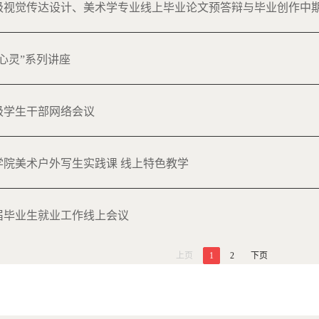
办2016级视觉传达设计、美术学专业线上毕业论文预答辩与毕业创作中
走进心灵”系列讲座
018级学生干部网络会议
：艺术学院美术户外写生实践课 线上特色教学
2020届毕业生就业工作线上会议
上页
1
2
下页