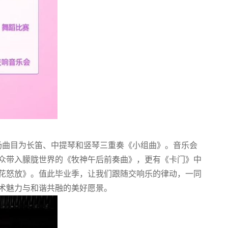
场曲目为长笛、中提琴和竖琴三重奏《小组曲》。音乐会
众带入朦胧世界的《牧神午后前奏曲》，更有《卡门》中
花怒放》。值此毕业季，让我们跟随交响乐的律动，一同
术魅力与和谐共融的美好愿景。