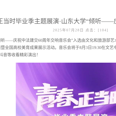
正当时毕业季主题展演·山东大学“倾听——
2025年07月28日
点击：[
104
]
倾听——庆祝中法建交
60
周年交响音乐会”入选由文化和旅游部艺
演暨全国高校美育成果展示活动。音乐会将于
8
月
3
日
19:30
在文艺
抖音等收看精彩演出！