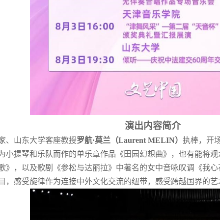
演出内容简介
家、山东大学客座教授
罗航
·
莫兰（
Laurent MELIN
）
执棒，开
为小提琴和乐队而作的单乐章作品《田园幻想曲》，也有能将观
歌》，以及歌剧《参松与达丽拉》中著名的女中音咏叹调《我心
目，感受旋律作为连接中外文化交流的纽带，感受跨越国界的艺