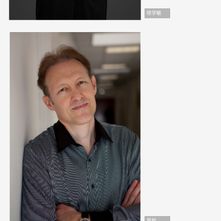
徐学敏
罗航