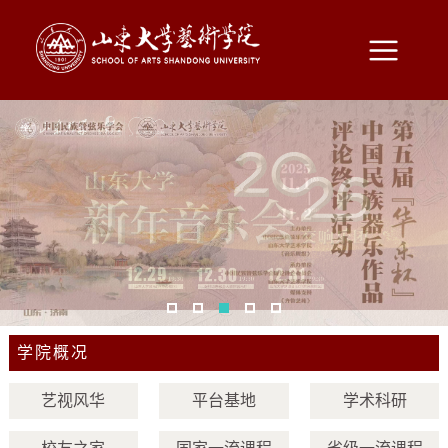
1
2
3
4
5
学院概况
艺视风华
平台基地
学术科研